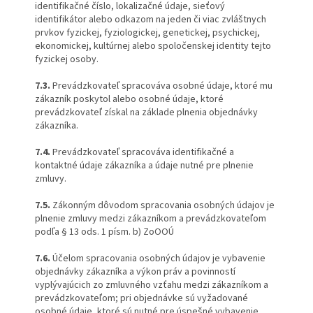
identifikačné číslo, lokalizačné údaje, sieťový
identifikátor alebo odkazom na jeden či viac zvláštnych
prvkov fyzickej, fyziologickej, genetickej, psychickej,
ekonomickej, kultúrnej alebo spoločenskej identity tejto
fyzickej osoby.
7.3.
Prevádzkovateľ spracováva osobné údaje, ktoré mu
zákazník poskytol alebo osobné údaje, ktoré
prevádzkovateľ získal na základe plnenia objednávky
zákazníka.
7.4.
Prevádzkovateľ spracováva identifikačné a
kontaktné údaje zákazníka a údaje nutné pre plnenie
zmluvy.
7.5.
Zákonným dôvodom spracovania osobných údajov je
plnenie zmluvy medzi zákazníkom a prevádzkovateľom
podľa § 13 ods. 1 písm. b) ZoOOÚ
7.6.
Účelom spracovania osobných údajov je vybavenie
objednávky zákazníka a výkon práv a povinností
vyplývajúcich zo zmluvného vzťahu medzi zákazníkom a
prevádzkovateľom; pri objednávke sú vyžadované
osobné údaje, ktoré sú nutné pre úspešné vybavenie