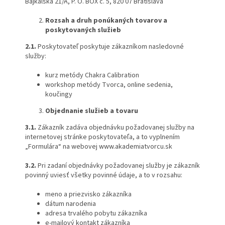
Bajkalská 21/A, P. O. BOX č. 5, 820 07 Bratislava
Rozsah a druh ponúkaných tovarov a
poskytovaných služieb
2.1.
Poskytovateľ poskytuje zákazníkom nasledovné
služby:
kurz metódy Chakra Calibration
workshop metódy Tvorca, online sedenia,
koučingy
Objednanie služieb a tovaru
3.1.
Zákazník zadáva objednávku požadovanej služby na
internetovej stránke poskytovateľa, a to vyplnením
„Formulára“ na webovej www.akademiatvorcu.sk
3.2.
Pri zadaní objednávky požadovanej služby je zákazník
povinný uviesť všetky povinné údaje, a to v rozsahu:
meno a priezvisko zákazníka
dátum narodenia
adresa trvalého pobytu zákazníka
e-mailový kontakt zákazníka