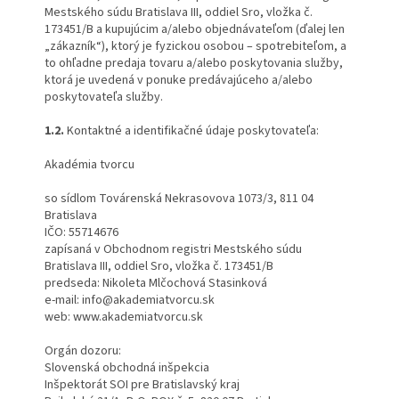
Mestského súdu Bratislava III, oddiel Sro, vložka č.
173451/B a kupujúcim a/alebo objednávateľom (ďalej len
„zákazník“), ktorý je fyzickou osobou – spotrebiteľom, a
to ohľadne predaja tovaru a/alebo poskytovania služby,
ktorá je uvedená v ponuke predávajúceho a/alebo
poskytovateľa služby.
1.2.
Kontaktné a identifikačné údaje poskytovateľa:
Akadémia tvorcu
so sídlom Továrenská Nekrasovova 1073/3, 811 04
Bratislava
IČO: 55714676
zapísaná v Obchodnom registri Mestského súdu
Bratislava III, oddiel Sro, vložka č. 173451/B
predseda: Nikoleta Mlčochová Stasinková
e-mail: info@akademiatvorcu.sk
web: www.akademiatvorcu.sk
Orgán dozoru:
Slovenská obchodná inšpekcia
Inšpektorát SOI pre Bratislavský kraj