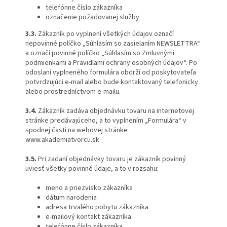
telefónne číslo zákazníka
označenie požadovanej služby
3.3.
Zákazník po vyplnení všetkých údajov označí
nepovinné políčko „Súhlasím so zasielaním NEWSLETTRA“
a označí povinné políčko „Súhlasím so Zmluvnými
podmienkami a Pravidlami ochrany osobných údajov“. Po
odoslaní vyplneného formulára obdrží od poskytovateľa
potvrdzujúci e-mail alebo bude kontaktovaný telefonicky
alebo prostredníctvom e-mailu.
3.4.
Zákazník zadáva objednávku tovaru na internetovej
stránke predávajúceho, a to vyplnením „Formulára“ v
spodnej časti na webovej stránke
www.akademiatvorcu.sk
3.5.
Pri zadaní objednávky tovaru je zákazník povinný
uviesť všetky povinné údaje, a to v rozsahu:
meno a priezvisko zákazníka
dátum narodenia
adresa trvalého pobytu zákazníka
e-mailový kontakt zákazníka
telefónne číslo zákazníka