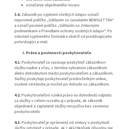
označenie objednaného tovaru
3.6.
Zákazník po vyplnení všetkých údajov označí
nepovinné políčko „Súhlasím so zasielaním NEWSLETTRA“
a označí povinné políčko „Súhlasím so Zmluvnými
podmienkami a Pravidlami ochrany osobných údajov“. Po
odoslaní vyplneného formulára obdrží od predávajúceho
potvrdzujúci e-mail.
Práva a povinnosti poskytovateľa
4.1.
Poskytovateľ sa zaväzuje poskytnúť zákazníkovi
službu riadne a včas, v termíne vybranom zákazníkom
alebo dohodnutom medzi poskytovateľom a zákazníkom.
Služby poskytuje poskytovateľ predovšetkým online,
osobné stretnutie je možné po dohode so zákazníkom.
4.2.
Poskytovateľovi vzniká právo na dohodnutú odplatu
za služby v celom rozsahu aj v prípade, ak zákazník
objednané a zaplatené služby nevyužíva bez zavinenia
poskytovateľa.
4.3.
Poskytovateľ je oprávnený od zmluvy o poskytnutí
služby odstúpiť v prípade, ak z akýchkoľvek dôvodov nie