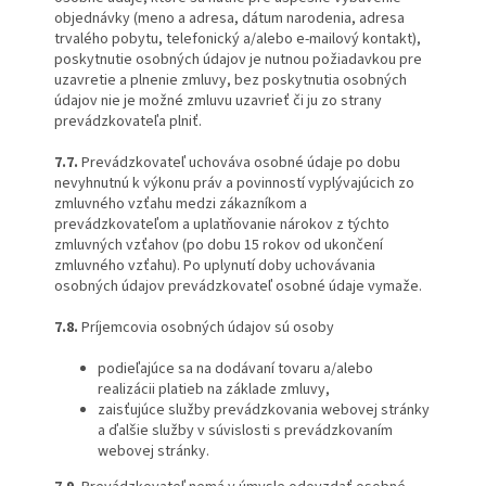
objednávky (meno a adresa, dátum narodenia, adresa
trvalého pobytu, telefonický a/alebo e-mailový kontakt),
poskytnutie osobných údajov je nutnou požiadavkou pre
uzavretie a plnenie zmluvy, bez poskytnutia osobných
údajov nie je možné zmluvu uzavrieť či ju zo strany
prevádzkovateľa plniť.
7.7.
Prevádzkovateľ uchováva osobné údaje po dobu
nevyhnutnú k výkonu práv a povinností vyplývajúcich zo
zmluvného vzťahu medzi zákazníkom a
prevádzkovateľom a uplatňovanie nárokov z týchto
zmluvných vzťahov (po dobu 15 rokov od ukončení
zmluvného vzťahu). Po uplynutí doby uchovávania
osobných údajov prevádzkovateľ osobné údaje vymaže.
7.8.
Príjemcovia osobných údajov sú osoby
podieľajúce sa na dodávaní tovaru a/alebo
realizácii platieb na základe zmluvy,
zaisťujúce služby prevádzkovania webovej stránky
a ďalšie služby v súvislosti s prevádzkovaním
webovej stránky.