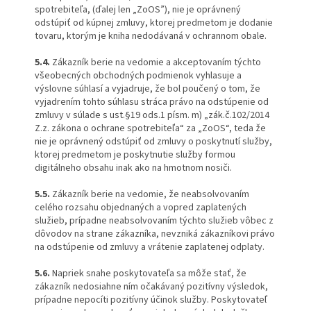
spotrebiteľa, (ďalej len „ZoOS”), nie je oprávnený
odstúpiť od kúpnej zmluvy, ktorej predmetom je dodanie
tovaru, ktorým je kniha nedodávaná v ochrannom obale.
5.4.
Zákazník berie na vedomie a akceptovaním týchto
všeobecných obchodných podmienok vyhlasuje a
výslovne súhlasí a vyjadruje, že bol poučený o tom, že
vyjadrením tohto súhlasu stráca právo na odstúpenie od
zmluvy v súlade s ust.§19 ods.1 písm. m) „zák.č.102/2014
Z.z. zákona o ochrane spotrebiteľa“ za „ZoOS“, teda že
nie je oprávnený odstúpiť od zmluvy o poskytnutí služby,
ktorej predmetom je poskytnutie služby formou
digitálneho obsahu inak ako na hmotnom nosiči.
5.5.
Zákazník berie na vedomie, že neabsolvovaním
celého rozsahu objednaných a vopred zaplatených
služieb, prípadne neabsolvovaním týchto služieb vôbec z
dôvodov na strane zákazníka, nevzniká zákazníkovi právo
na odstúpenie od zmluvy a vrátenie zaplatenej odplaty.
5.6.
Napriek snahe poskytovateľa sa môže stať, že
zákazník nedosiahne ním očakávaný pozitívny výsledok,
prípadne nepocíti pozitívny účinok služby. Poskytovateľ