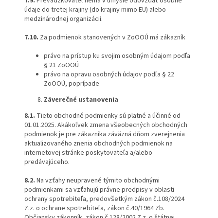
7.9.
Prevádzkovateľ nemá v úmysle odovzdať osobné
údaje do tretej krajiny (do krajiny mimo EU) alebo
medzinárodnej organizácii.
7.10.
Za podmienok stanovených v ZoOOÚ má zákazník
právo na prístup ku svojim osobným údajom podľa
§ 21 ZoOOÚ
právo na opravu osobných údajov podľa § 22
ZoOOÚ, poprípade
Záverečné ustanovenia
8.1.
Tieto obchodné podmienky sú platné a účinné od
01.01.2025. Akákoľvek zmena všeobecných obchodných
podmienok je pre zákazníka záväzná dňom zverejnenia
aktualizovaného znenia obchodných podmienok na
internetovej stránke poskytovateľa a/alebo
predávajúceho.
8.2.
Na vzťahy neupravené týmito obchodnými
podmienkami sa vzťahujú právne predpisy v oblasti
ochrany spotrebiteľa, predovšetkým zákon č.108/2024
Z.z. o ochrane spotrebiteľa, zákon č.40/1964 Zb.
Občiansky zákonník, zákon č.128/2002 Z.z. o štátnej