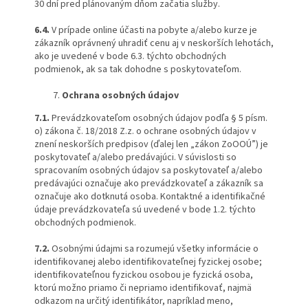
30 dní pred plánovaným dňom začatia služby.
6.4.
V prípade online účasti na pobyte a/alebo kurze je
zákazník oprávnený uhradiť cenu aj v neskorších lehotách,
ako je uvedené v bode 6.3. týchto obchodných
podmienok, ak sa tak dohodne s poskytovateľom.
Ochrana osobných údajov
7.1.
Prevádzkovateľom osobných údajov podľa § 5 písm.
o) zákona č. 18/2018 Z.z. o ochrane osobných údajov v
znení neskorších predpisov (ďalej len „zákon ZoOOÚ”) je
poskytovateľ a/alebo predávajúci. V súvislosti so
spracovaním osobných údajov sa poskytovateľ a/alebo
predávajúci označuje ako prevádzkovateľ a zákazník sa
označuje ako dotknutá osoba. Kontaktné a identifikačné
údaje prevádzkovateľa sú uvedené v bode 1.2. týchto
obchodných podmienok.
7.2.
Osobnými údajmi sa rozumejú všetky informácie o
identifikovanej alebo identifikovateľnej fyzickej osobe;
identifikovateľnou fyzickou osobou je fyzická osoba,
ktorú možno priamo či nepriamo identifikovať, najmä
odkazom na určitý identifikátor, napríklad meno,