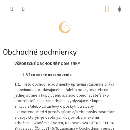
Prejsť
NÁKUP
na
obsah
KOŠÍK
Obchodné podmienky
VŠEOBECNÉ OBCHODNÉ PODMIENKY
Všeobecné ustanovenia
1.1.
Tieto obchodné podmienky upravujú vzájomné práva
a povinnosti predávajúceho a/alebo poskytovateľa na
jednej strane a kupujúceho a/alebo objednávateľa ako
spotrebiteľa na strane druhej, vyplývajúce z kúpnej
zmluvy a/alebo zo zmluvy o poskytnutí služby
uzatvorenej medzi predávajúcim a/alebo poskytovateľom
služby, ktorým je osobných údajov občianskemu
združeniu Akadémia Tvorcu, Nekrasovova 1073/3, 811 04
Bratislava, IČO: 55714676, zapísaná v Obchodnom registri