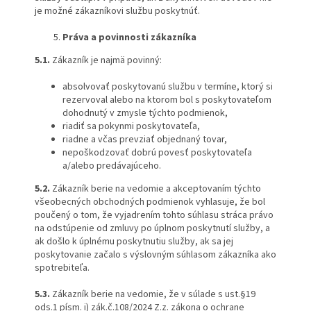
je možné zákazníkovi službu poskytnúť.
Práva a povinnosti zákazníka
5.1.
Zákazník je najmä povinný:
absolvovať poskytovanú službu v termíne, ktorý si
rezervoval alebo na ktorom bol s poskytovateľom
dohodnutý v zmysle týchto podmienok,
riadiť sa pokynmi poskytovateľa,
riadne a včas prevziať objednaný tovar,
nepoškodzovať dobrú povesť poskytovateľa
a/alebo predávajúceho.
5.2.
Zákazník berie na vedomie a akceptovaním týchto
všeobecných obchodných podmienok vyhlasuje, že bol
poučený o tom, že vyjadrením tohto súhlasu stráca právo
na odstúpenie od zmluvy po úplnom poskytnutí služby, a
ak došlo k úplnému poskytnutiu služby, ak sa jej
poskytovanie začalo s výslovným súhlasom zákazníka ako
spotrebiteľa.
5.3.
Zákazník berie na vedomie, že v súlade s ust.§19
ods.1 písm. i) zák.č.108/2024 Z.z. zákona o ochrane