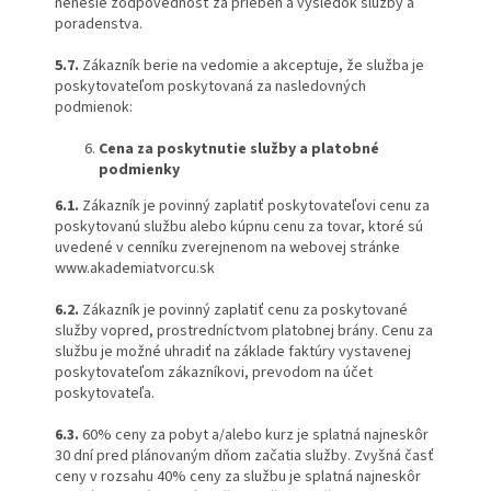
nenesie zodpovednosť za priebeh a výsledok služby a
poradenstva.
5.7.
Zákazník berie na vedomie a akceptuje, že služba je
poskytovateľom poskytovaná za nasledovných
podmienok:
Cena za poskytnutie služby a platobné
podmienky
6.1.
Zákazník je povinný zaplatiť poskytovateľovi cenu za
poskytovanú službu alebo kúpnu cenu za tovar, ktoré sú
uvedené v cenníku zverejnenom na webovej stránke
www.akademiatvorcu.sk
6.2.
Zákazník je povinný zaplatiť cenu za poskytované
služby vopred, prostredníctvom platobnej brány. Cenu za
službu je možné uhradiť na základe faktúry vystavenej
poskytovateľom zákazníkovi, prevodom na účet
poskytovateľa.
6.3.
60% ceny za pobyt a/alebo kurz je splatná najneskôr
30 dní pred plánovaným dňom začatia služby. Zvyšná časť
ceny v rozsahu 40% ceny za službu je splatná najneskôr