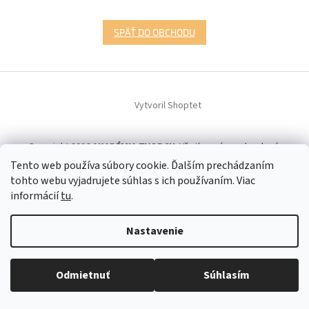
SPÄŤ DO OBCHODU
Z
á
Vytvoril Shoptet
p
ä
t
Copyright 2026
AKADÉMIA TVORCU
. Všetky práva vyhradené.
i
Tento web používa súbory cookie. Ďalším prechádzaním
e
tohto webu vyjadrujete súhlas s ich používaním. Viac
informácií
tu
.
Nastavenie
Odmietnuť
Súhlasím